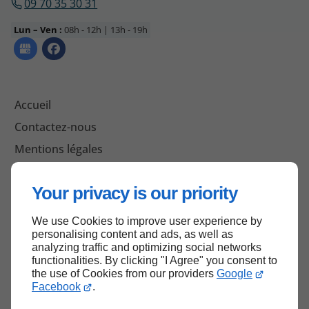
09 70 35 30 31
Lun – Ven :
08h - 12h | 13h - 19h
Accueil
Contactez-nous
Mentions légales
Plan du site
Your privacy is our priority
We use Cookies to improve user experience by
Haut de page
personalising content and ads, as well as
analyzing traffic and optimizing social networks
functionalities. By clicking "I Agree" you consent to
the use of Cookies from our providers
Google
Facebook
.