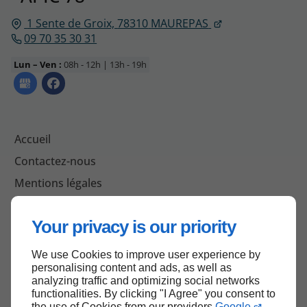
1 Sente de Groix,
78310
MAUREPAS
09 70 35 30 31
Lun – Ven :
08h - 12h | 13h - 19h
Accueil
Contactez-nous
Mentions légales
Plan du site
Your privacy is our priority
We use Cookies to improve user experience by
Haut de page
personalising content and ads, as well as
analyzing traffic and optimizing social networks
functionalities. By clicking "I Agree" you consent to
the use of Cookies from our providers
Google